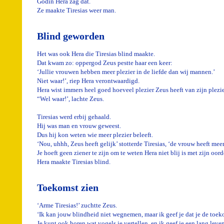
Godin Hera zag dat.
Ze maakte Tiresias weer man.
Blind geworden
Het was ook Hera die Tiresias blind maakte.
Dat kwam zo: oppergod Zeus pestte haar een keer:
‘Jullie vrouwen hebben meer plezier in de liefde dan wij mannen.’
Niet waar!’, riep Hera verontwaardigd.
Hera wist immers heel goed hoeveel plezier Zeus heeft van zijn plezie
“Wel waar!’, lachte Zeus.
Tiresias werd erbij gehaald.
Hij was man en vrouw geweest.
Dus hij kon weten wie meer plezier beleeft.
‘Nou, uhhh, Zeus heeft gelijk’ stotterde Tiresias, ‘de vrouw heeft meer
Je hoeft geen ziener te zijn om te weten Hera niet blij is met zijn oord
Hera maakte Tiresias blind.
Toekomst zien
‘Arme Tiresias!’ zuchtte Zeus.
‘Ik kan jouw blindheid niet wegnemen, maar ik geef je dat je de toeko
Je kunt ook horen wat vogels je vertellen, en ik geef je een lang leven