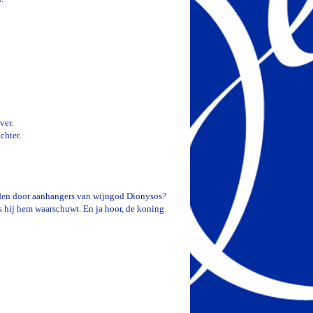
ver.
chter.
den door aanhangers van wijngod Dionysos?
ls hij hem waarschuwt. En ja hoor, de koning