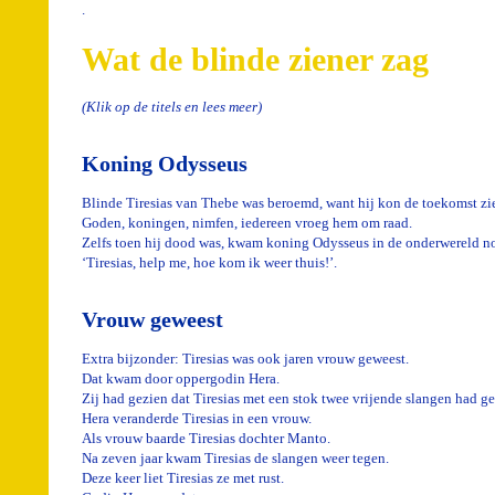
.
Wat de blinde ziener zag
(Klik op de titels en lees meer)
Koning Odysseus
Blinde Tiresias van Thebe was beroemd, want hij kon de toekomst zi
Goden, koningen, nimfen, iedereen vroeg hem om raad.
Zelfs toen hij dood was, kwam koning Odysseus in de onderwereld no
‘Tiresias, help me, hoe kom ik weer thuis!’.
Vrouw geweest
Extra bijzonder: Tiresias was ook jaren vrouw geweest.
Dat kwam door oppergodin Hera.
Zij had gezien dat Tiresias met een stok twee vrijende slangen had g
Hera veranderde Tiresias in een vrouw.
Als vrouw baarde Tiresias dochter Manto.
Na zeven jaar kwam Tiresias de slangen weer tegen.
Deze keer liet Tiresias ze met rust.