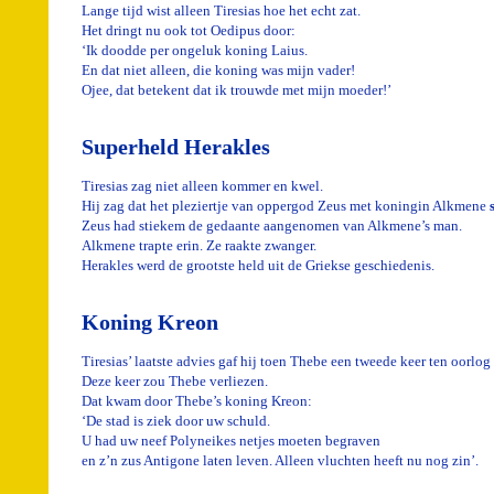
Lange tijd wist alleen Tiresias hoe het echt zat.
Het dringt nu ook tot Oedipus door:
‘Ik doodde per ongeluk koning Laius.
En dat niet alleen, die koning was mijn vader!
Ojee, dat betekent dat ik trouwde met mijn moeder!’
Superheld Herakles
Tiresias zag niet alleen kommer en kwel.
Hij zag dat het pleziertje van oppergod Zeus met koningin Alkmene
Zeus had stiekem de gedaante aangenomen van Alkmene’s man.
Alkmene trapte erin. Ze raakte zwanger.
Herakles werd de grootste held uit de Griekse geschiedenis.
Koning Kreon
Tiresias’ laatste advies gaf hij toen Thebe een tweede keer ten oorlog
Deze keer zou Thebe verliezen.
Dat kwam door Thebe’s koning Kreon:
‘De stad is ziek door uw schuld.
U had uw neef Polyneikes netjes moeten begraven
en z’n zus Antigone laten leven. Alleen vluchten heeft nu nog zin’.