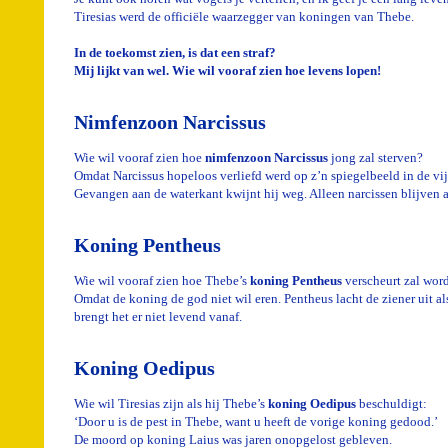
Tiresias werd de officiële waarzegger van koningen van Thebe.
In de toekomst zien, is dat een straf?
Mij lijkt van wel. Wie wil vooraf zien hoe levens lopen!
Nimfenzoon Narcissus
Wie wil vooraf zien hoe
nimfenzoon Narcissus
jong zal sterven?
Omdat Narcissus hopeloos verliefd werd op z’n spiegelbeeld in de vij
Gevangen aan de waterkant kwijnt hij weg. Alleen narcissen blijven a
Koning Pentheus
Wie wil vooraf zien hoe Thebe’s
koning Pentheus
verscheurt zal wor
Omdat de koning de god niet wil eren. Pentheus lacht de ziener uit a
brengt het er niet levend vanaf.
Koning Oedipus
Wie wil Tiresias zijn als hij Thebe’s
koning Oedipus
beschuldigt:
‘Door u is de pest in Thebe, want u heeft de vorige koning gedood.’
De moord op koning Laius was jaren onopgelost gebleven.